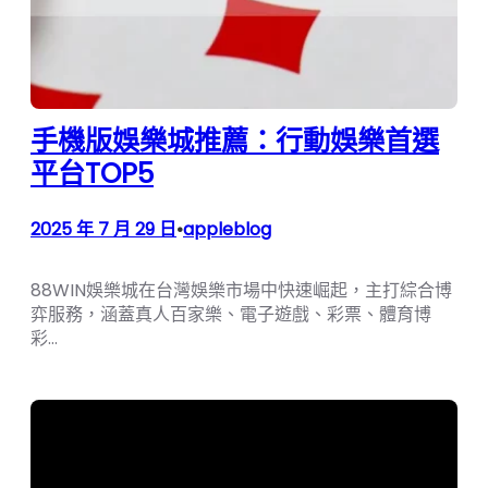
手機版娛樂城推薦：行動娛樂首選
平台TOP5
2025 年 7 月 29 日
appleblog
•
88WIN娛樂城在台灣娛樂市場中快速崛起，主打綜合博
弈服務，涵蓋真人百家樂、電子遊戲、彩票、體育博
彩…