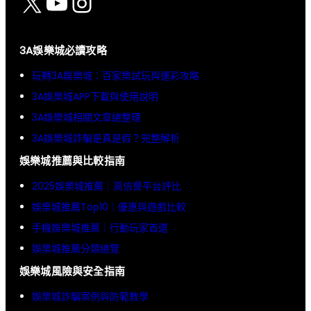
X
YouTube
Instagram
3A娛樂城必讀攻略
玩轉3A娛樂城：百家樂試玩與運彩攻略
3A娛樂城APP下載與使用說明
3A娛樂城相關文章總整理
3A娛樂城詐騙是真是假？完整解析
娛樂城推薦與比較指南
2025娛樂城推薦｜高信譽平台評比
娛樂城推薦Top10｜優惠與遊戲比較
手機娛樂城推薦｜行動玩家首選
娛樂城推薦分類總覽
娛樂城風險與安全指南
娛樂城詐騙案例與防範教學