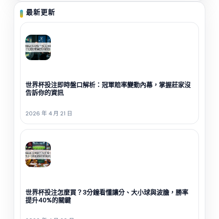
最新更新
世界杯投注即時盤口解析：冠軍賠率變動內幕，掌握莊家沒
告訴你的資訊
2026 年 4 月 21 日
世界杯投注怎麼買？3分鐘看懂讓分、大小球與波膽，勝率
提升40%的關鍵