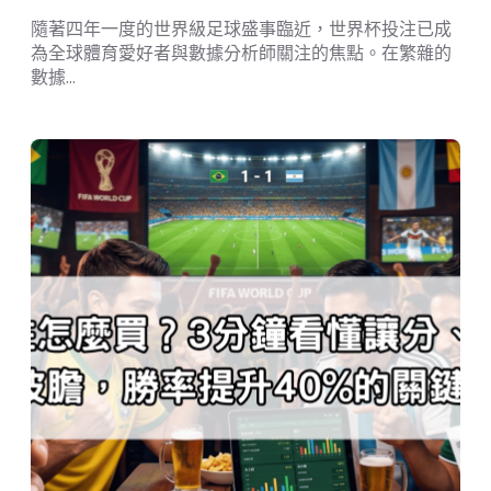
隨著四年一度的世界級足球盛事臨近，世界杯投注已成
為全球體育愛好者與數據分析師關注的焦點。在繁雜的
數據…