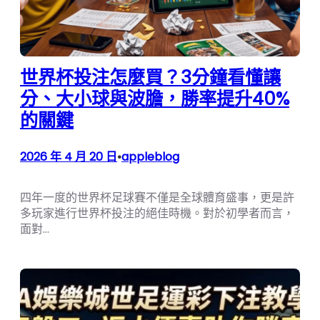
世界杯投注怎麼買？3分鐘看懂讓
分、大小球與波膽，勝率提升40%
的關鍵
2026 年 4 月 20 日
appleblog
•
四年一度的世界杯足球賽不僅是全球體育盛事，更是許
多玩家進行世界杯投注的絕佳時機。對於初學者而言，
面對…