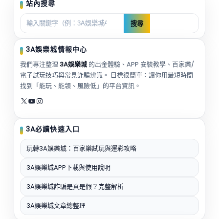
站內搜尋
搜
搜尋
尋
3A娛樂城情報中心
我們專注整理
3A娛樂城
的出金體驗、APP 安裝教學、百家樂/
電子試玩技巧與常見詐騙辨識。 目標很簡單：讓你用最短時間
找到「能玩、能領、風險低」的平台資訊。
X
YouTube
Instagram
3A必讀快速入口
玩轉3A娛樂城：百家樂試玩與運彩攻略
3A娛樂城APP下載與使用說明
3A娛樂城詐騙是真是假？完整解析
3A娛樂城文章總整理