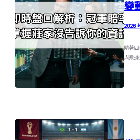
變
2026 
隨著四
與數據