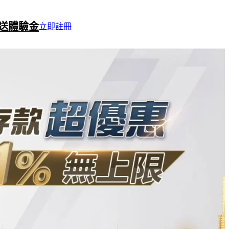
送體驗金
立即註冊