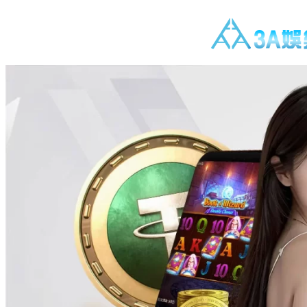
跳
至
主
要
內
容