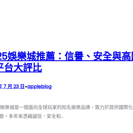
025娛樂城推薦：信譽、安全與高
平台大評比
•
年 7 月 23 日
appleblog
IN娛樂城是一個面向全球玩家的知名娛樂品牌，致力於提供國際
驗。多年來憑藉誠信、安全和…