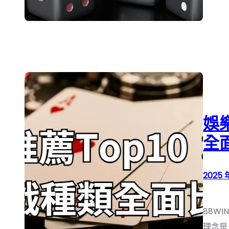
娛
全
2025 
88W
理念是