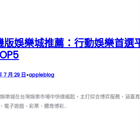
機版娛樂城推薦：行動娛樂首選
OP5
•
年 7 月 29 日
appleblog
IN娛樂城在台灣娛樂市場中快速崛起，主打綜合博弈服務，涵蓋
、電子遊戲、彩票、體育博彩…