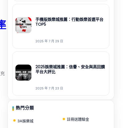
手機版娛樂城推薦：行動娛樂首選平台
率
TOP5
2025 年 7 月 29 日
2025娛樂城推薦：信譽、安全與高回饋
平台大評比
注充
2025 年 7 月 23 日
熱門分類
註冊送體驗金
3A娛樂城