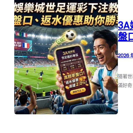
3
盤
2026 
隨著世
滿好奇