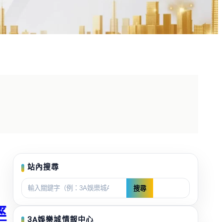
站內搜尋
搜
搜尋
尋
率
3A娛樂城情報中心