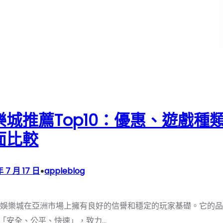
樂城推薦Top10：優惠、遊戲種
面比較
•
年 7 月 17 日
appleblog
IN娛樂城在亞洲市場上擁有良好的信譽和穩定的玩家基礎。它的
「安全、公平、快速」，致力…