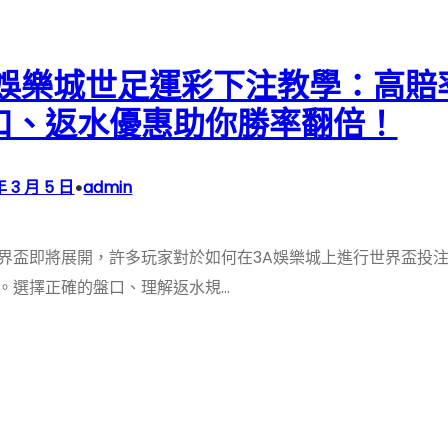
A娛樂城世足運彩下注教學：高賠
口、返水優惠助你勝率翻倍！
•
年 3 月 5 日
admin
界盃即將展開，許多玩家對於如何在3A娛樂城上進行世界盃投
。選擇正確的盤口、理解返水規…