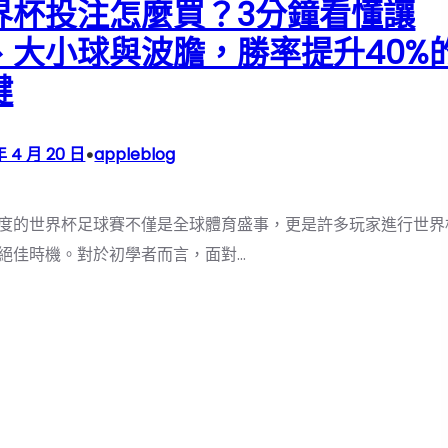
界杯投注怎麼買？3分鐘看懂讓
、大小球與波膽，勝率提升40%
鍵
•
年 4 月 20 日
appleblog
度的世界杯足球賽不僅是全球體育盛事，更是許多玩家進行世界
絕佳時機。對於初學者而言，面對…