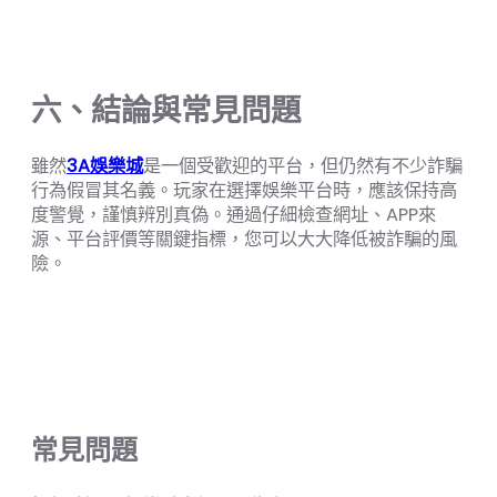
六、結論與常見問題
雖然
3A娛樂城
是一個受歡迎的平台，但仍然有不少詐騙
行為假冒其名義。玩家在選擇娛樂平台時，應該保持高
度警覺，謹慎辨別真偽。通過仔細檢查網址、APP來
源、平台評價等關鍵指標，您可以大大降低被詐騙的風
險。
常見問題