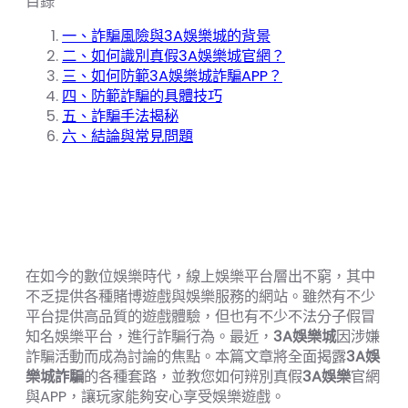
目錄
一、詐騙風險與3A娛樂城的背景
二、如何識別真假3A娛樂城官網？
三、如何防範3A娛樂城詐騙APP？
四、防範詐騙的具體技巧
五、詐騙手法揭秘
六、結論與常見問題
在如今的數位娛樂時代，線上娛樂平台層出不窮，其中
不乏提供各種賭博遊戲與娛樂服務的網站。雖然有不少
平台提供高品質的遊戲體驗，但也有不少不法分子假冒
知名娛樂平台，進行詐騙行為。最近，
3A娛樂城
因涉嫌
詐騙活動而成為討論的焦點。本篇文章將全面揭露
3A娛
樂城詐騙
的各種套路，並教您如何辨別真假
3A娛樂
官網
與APP，讓玩家能夠安心享受娛樂遊戲。