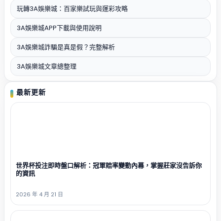
玩轉3A娛樂城：百家樂試玩與運彩攻略
3A娛樂城APP下載與使用說明
3A娛樂城詐騙是真是假？完整解析
3A娛樂城文章總整理
最新更新
世界杯投注即時盤口解析：冠軍賠率變動內幕，掌握莊家沒告訴你
的資訊
2026 年 4 月 21 日