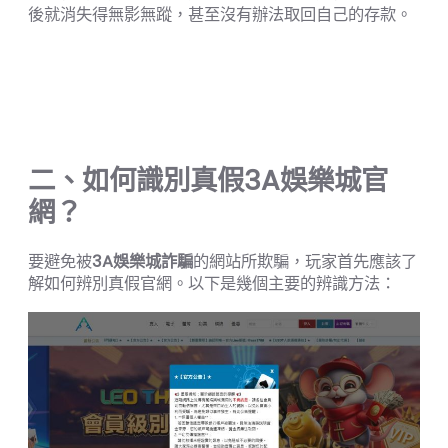
後就消失得無影無蹤，甚至沒有辦法取回自己的存款。
二、如何識別真假3A娛樂城官
網？
要避免被
3A娛樂城詐騙
的網站所欺騙，玩家首先應該了
解如何辨別真假官網。以下是幾個主要的辨識方法：